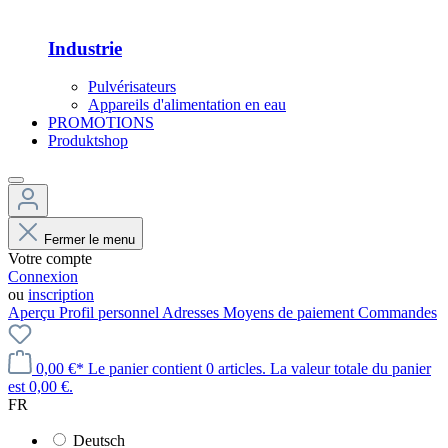
Industrie
Pulvérisateurs
Appareils d'alimentation en eau
PROMOTIONS
Produktshop
Fermer le menu
Votre compte
Connexion
ou
inscription
Aperçu
Profil personnel
Adresses
Moyens de paiement
Commandes
0,00 €*
Le panier contient 0 articles. La valeur totale du panier
est 0,00 €.
FR
Deutsch