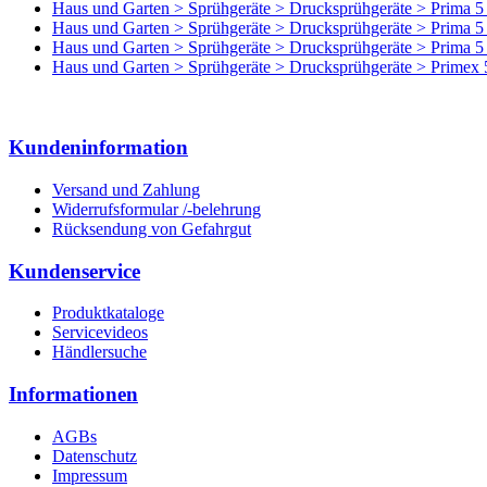
Haus und Garten >
Sprühgeräte >
Drucksprühgeräte >
Prima 5
Haus und Garten >
Sprühgeräte >
Drucksprühgeräte >
Prima 5
Haus und Garten >
Sprühgeräte >
Drucksprühgeräte >
Prima 5
Haus und Garten >
Sprühgeräte >
Drucksprühgeräte >
Primex 
Kundeninformation
Versand und Zahlung
Widerrufsformular /-belehrung
Rücksendung von Gefahrgut
Kundenservice
Produktkataloge
Servicevideos
Händlersuche
Informationen
AGBs
Datenschutz
Impressum