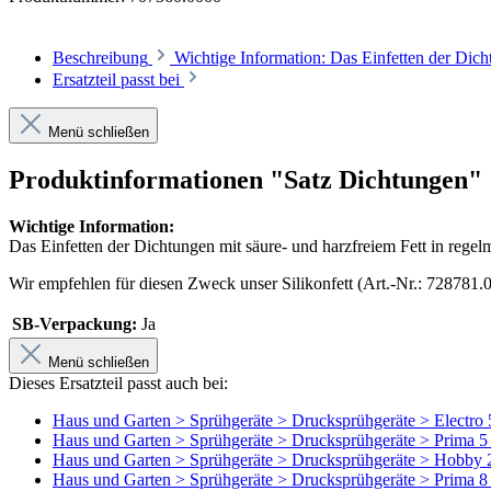
Beschreibung
Wichtige Information: Das Einfetten der Dich
Ersatzteil passt bei
Menü schließen
Produktinformationen "Satz Dichtungen"
Wichtige Information:
Das Einfetten der Dichtungen mit säure- und harzfreiem Fett in rege
Wir empfehlen für diesen Zweck unser Silikonfett (Art.-Nr.: 728781.
SB-Verpackung:
Ja
Menü schließen
Dieses Ersatzteil passt auch bei:
Haus und Garten >
Sprühgeräte >
Drucksprühgeräte >
Electro
Haus und Garten >
Sprühgeräte >
Drucksprühgeräte >
Prima 5
Haus und Garten >
Sprühgeräte >
Drucksprühgeräte >
Hobby 
Haus und Garten >
Sprühgeräte >
Drucksprühgeräte >
Prima 8