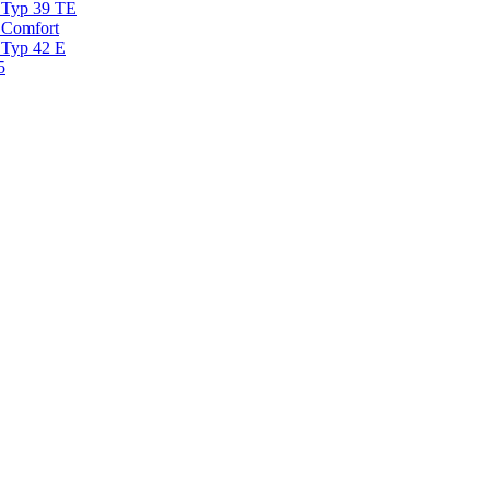
 Typ 39 TE
 Comfort
 Typ 42 E
5