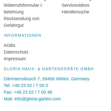
abkühlen.Das Gerät in der Anwendung einfach
Widerrufsformular /-
Servicevideos
einige Sekunden direkt über das Unkraut
belehrung
Händlersuche
halten. Durch die Hitzeeinwirkung sterben die
Pflanzenzellen im Unkraut ab. Dies sorgt für
Rücksendung von
einen dauerhaften Effekt bei der
Gefahrgut
Unkrautbeseitigung.Technische
DetailsWirtschaftlicher Elektro-BetriebMotor 230
INFORMATIONEN
VLeistung 2.000 WGewicht 1,8 kgLänge 116
cmErgonomisch geformter HandgriffKabel-
AGBs
ZugentlastungTÜV/GS geprüf
Datenschutz
Impressum
GLORIA HAUS- & GARTENGERÄTE GMBH
Därmannsbusch 7, 58456 Witten, Germany
Tel: +49 23 02 / 7 00 0
Fax: +49 23 02 / 7 00 46
Mail: info@gloria-garten.com