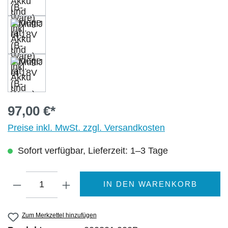
97,00 €*
Preise inkl. MwSt. zzgl. Versandkosten
Sofort verfügbar, Lieferzeit: 1–3 Tage
Produkt Anzahl: Gib den gewünschten Wer
IN DEN WARENKORB
Zum Merkzettel hinzufügen