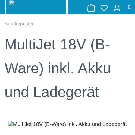
WARENKORB EN
alt springen
Sonderposten
MultiJet 18V (B-
Ware) inkl. Akku
und Ladegerät
Bildergalerie überspringen