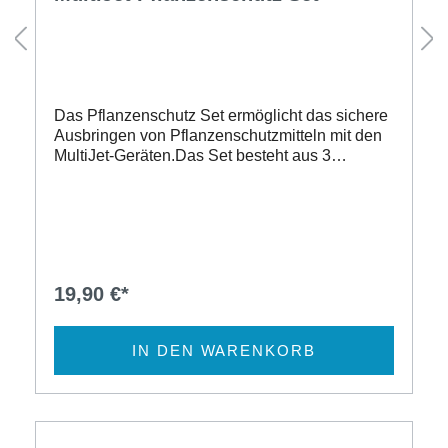
Das Pflanzenschutz Set ermöglicht das sichere
Ausbringen von Pflanzenschutzmitteln mit den
MultiJet-Geräten.Das Set besteht aus 3
individuellen Messing-Hohlkegeldüsen mit
Überdruckventil, jeweils passend für ein Gerät
des MultiJet Systems. Zur eindeutigen Kennung
sind die Düsen mit Markierungsringen versehen
(Kein Markierungsring - MultiJet 18V; 1 x
Markierungsring - MultiJet 36V; 2 x
19,90 €*
Markierungsring - MultiJet 230V). 3 Messing-
Hohlkegeldüsen mit Überdruckventil 0,4 m
Messing-Sprühlanze Zur Ausbringung von
IN DEN WARENKORB
Pflanzenschutzmitteln